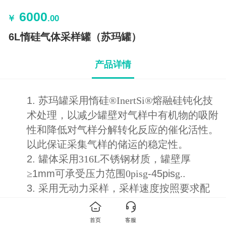
6000
￥
.00
6L惰硅气体采样罐（苏玛罐）
产品详情
1.
苏玛
罐采用惰硅
®InertSi®
熔融硅钝化技
术处理，以减少罐壁对气样中有机物的吸附
性和降低对气样分解转化反应的催化活性。
以此保证采集气样的储运的稳定性。
2.
罐体采用
316L
不锈钢材质，罐壁厚
1mm
-45pis
.
≥
可承受压力范围
0pis
g
g.
3.
采用无动力采样，采样速度按照要求配
上限流阀可以调节，可以用于瞬时采样、平
均采样等多种采样状态。
首页
客服