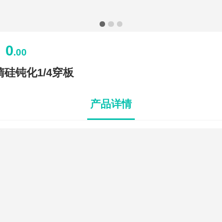
0
￥
.00
惰硅钝化1/4穿板
产品详情