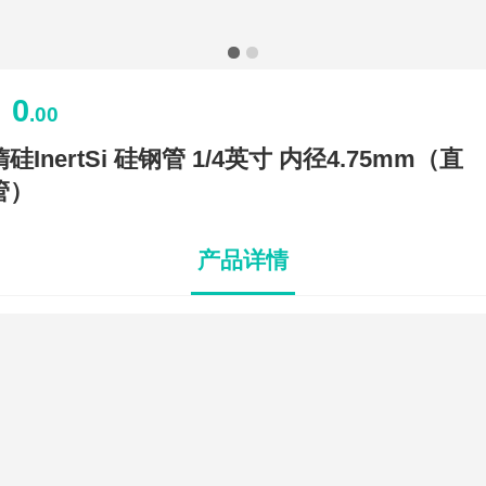
0
￥
.00
惰硅InertSi 硅钢管 1/4英寸 内径4.75mm（直
管）
产品详情