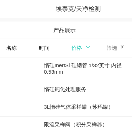
埃泰克/天净检测
产品展示
名称
时间
价格
筛选
惰硅InertSi 硅钢管 1/32英寸 内径
0.53mm
惰硅钝化处理服务
3L惰硅气体采样罐（苏玛罐）
限流采样阀（积分采样器）