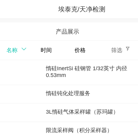
埃泰克/天净检测
产品展示
名称
时间
价格
筛选
惰硅InertSi 硅钢管 1/32英寸 内径
0.53mm
惰硅钝化处理服务
3L惰硅气体采样罐（苏玛罐）
限流采样阀（积分采样器）