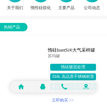
关于我们
惰性硅烷化
主要产品
公司动态
热销产品
惰硅InertSi®大气采样罐
苏玛罐
惰硅镀层处理
316L 高品质不锈钢材质
兼容所有VOCs监测设备
立即购买 >>